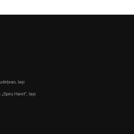
i
udețean, Iași
„Spiru Haret”, Iași