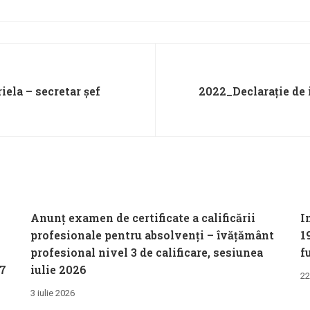
iela – secretar șef
2022_Declarație de 
Anunț examen de certificate a calificării
I
profesionale pentru absolvenți – îvățământ
1
profesional nivel 3 de calificare, sesiunea
f
27
iulie 2026
22
3 iulie 2026