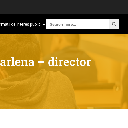
SEARCH BUTTON
Search
rmații de interes public
for:
arlena – director