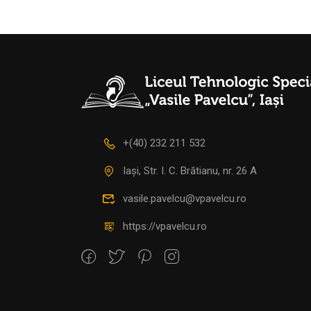
+(40) 232 211 532
Iași, Str. I. C. Brătianu, nr. 26 A
vasile.pavelcu@vpavelcu.ro
https://vpavelcu.ro