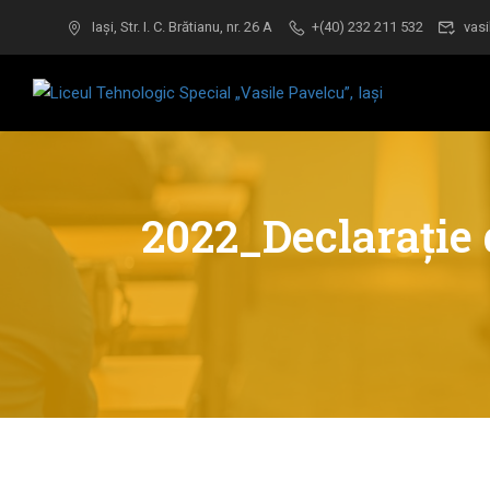
Iași, Str. I. C. Brătianu, nr. 26 A
+(40) 232 211 532
vasi
2022_Declarație 