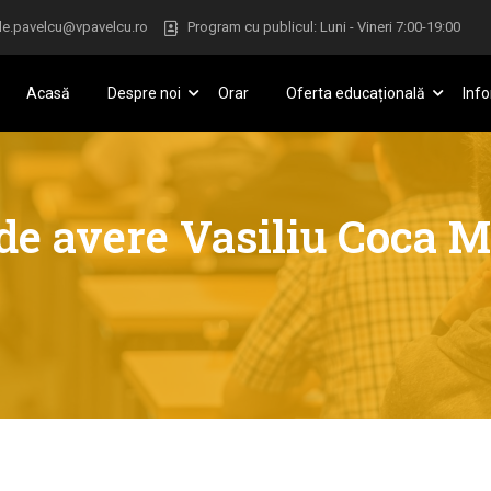
le.pavelcu@vpavelcu.ro
Program cu publicul: Luni - Vineri 7:00-19:00
Acasă
Despre noi
Orar
Oferta educațională
Info
de avere Vasiliu Coca M