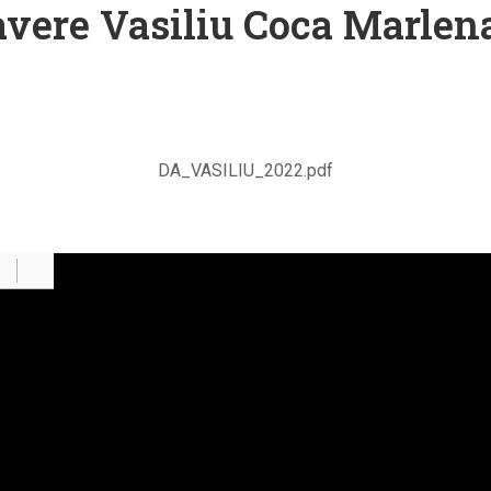
avere Vasiliu Coca Marlena
DA_VASILIU_2022.pdf