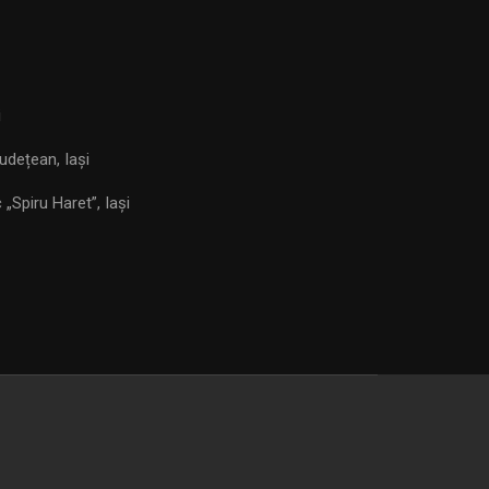
i
udețean, Iași
„Spiru Haret”, Iași