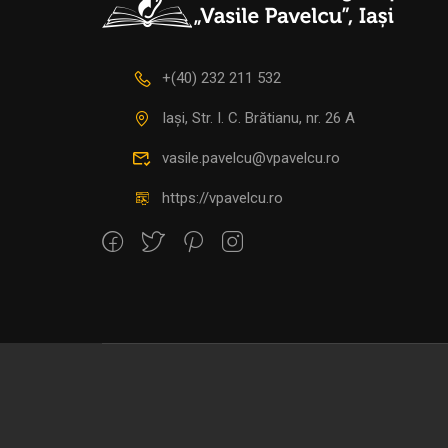
+(40) 232 211 532
Iași, Str. I. C. Brătianu, nr. 26 A
vasile.pavelcu@vpavelcu.ro
https://vpavelcu.ro