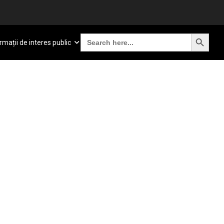
SEARCH BUTTON
Search
rmații de interes public
for: