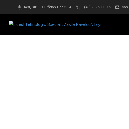
Iași, Str. I. C. Brătianu, nr. 26 A
+(40) 232 211 532
vasi