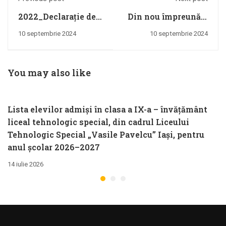
2022_Declarație de
Din nou împreună –
avere Spulber
copii , părinți,
10 septembrie 2024
10 septembrie 2024
Gabriela – secretar
profesori....
șef
You may also like
Lista elevilor admiși în clasa a IX-a – învățământ
liceal tehnologic special, din cadrul Liceului
Tehnologic Special „Vasile Pavelcu” Iași, pentru
anul școlar 2026–2027
14 iulie 2026