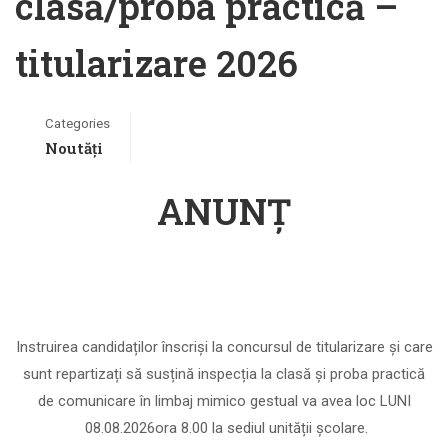
clasă/proba practică –
titularizare 2026
Categories
Noutăți
ANUNȚ
Instruirea candidaților înscriși la concursul de titularizare și care
sunt repa
r
tizați să susțină
inspecția la clasă și
proba practică
de comunicare în limbaj mimico gestual va avea loc
LUNI
08.08
.202
6
ora
8
.00
la sediul unității școlare
.