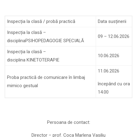
I
nspecția la clasă
/ probă practică
Data susținerii
Inspecția la clasă –
09 – 12.06.2026
disciplina
PSIHOPEDAGOGIE SPECIALĂ
Inspecția la clasă –
10.06.2026
disciplina
KINETOTERAPIE
11.06.2026
Proba practică de comunicare în limbaj
începân
d cu ora
mimico gestual
14.00
Persoana de contact:
Director
–
prof.
Coca Marlena Vasiliu