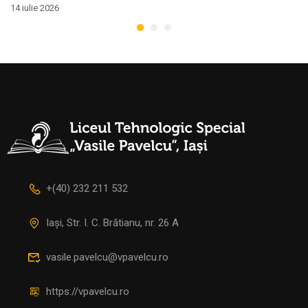
14 iulie 2026
+(40) 232 211 532
Iași, Str. I. C. Brătianu, nr. 26 A
vasile.pavelcu@vpavelcu.ro
https://vpavelcu.ro