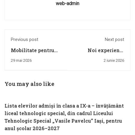
web-admin
Previous post
Next post
Mobilitate pentru
Noi experiențe
practica a 10 elevi
internaționale
29 mai 2026
2 iunie 2026
sprijiniți de 3
pentru elevii
profesori însoțitori
Liceului Tehnologic
în Braga, Portugalia,
Special „Vasile
You may also like
25 mai-5 iunie 2026
Pavelcu” Iași
Lista elevilor admiși în clasa a IX-a – învățământ
liceal tehnologic special, din cadrul Liceului
Tehnologic Special „Vasile Pavelcu” Iași, pentru
anul școlar 2026–2027