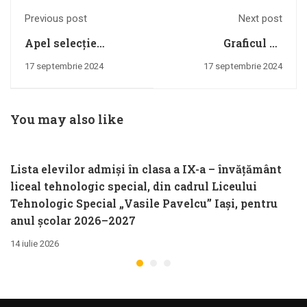
Previous post
Next post
Apel selecție
Graficul de
candidaturi
recuperare al
17 septembrie 2024
17 septembrie 2024
individuale
cursurilor din
mobilitate Italia
14.10.2021_învățământ
proiect Eramus+
preșcolar, primar și
You may also like
KA227
gimnazial
Lista elevilor admiși în clasa a IX-a – învățământ
liceal tehnologic special, din cadrul Liceului
Tehnologic Special „Vasile Pavelcu” Iași, pentru
anul școlar 2026–2027
14 iulie 2026