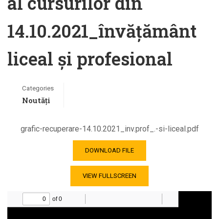
al cursurilor din
14.10.2021_învățământ
liceal și profesional
Categories
Noutăți
grafic-recuperare-14.10.2021_inv.prof_.-si-liceal.pdf
DOWNLOAD FILE
VIEW FULLSCREEN