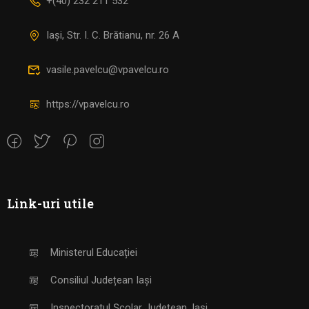
+(40) 232 211 532
Iași, Str. I. C. Brătianu, nr. 26 A
vasile.pavelcu@vpavelcu.ro
https://vpavelcu.ro
Link-uri utile
Ministerul Educației
Consiliul Județean Iași
Inspectoratul Școlar Județean, Iași