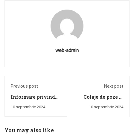
web-admin
Previous post
Next post
Informare privind
Colaje de poze și
gradul de vaccinare
cuvinte
10 septembrie 2024
10 septembrie 2024
în rândul
personalului angajat
la data de 11.11.2021
You may also like