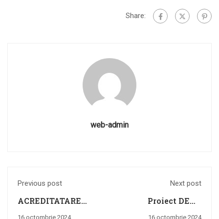
Share:
web-admin
Previous post
Next post
ACREDITATARE
Proiect DEAF
ERASMUS+
YOUNG CODE
16 octombrie 2024
16 octombrie 2024