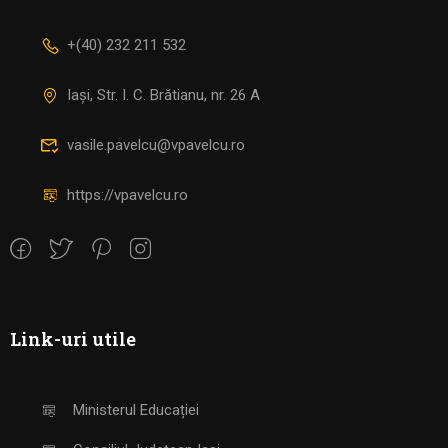
+(40) 232 211 532
Iași, Str. I. C. Brătianu, nr. 26 A
vasile.pavelcu@vpavelcu.ro
https://vpavelcu.ro
Link-uri utile
Ministerul Educației