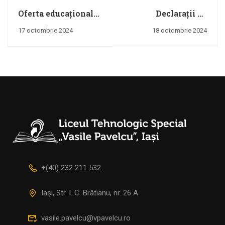
Oferta educațională
Declarații de
2024 – învățământ
interese cadre
17 octombrie 2024
18 octombrie 2024
liceal
didactice_O.M.E. nr.
3051/2024 pentru
anul 2024-2025
+(40) 232 211 532
Iași, Str. I. C. Brătianu, nr. 26 A
vasile.pavelcu@vpavelcu.ro