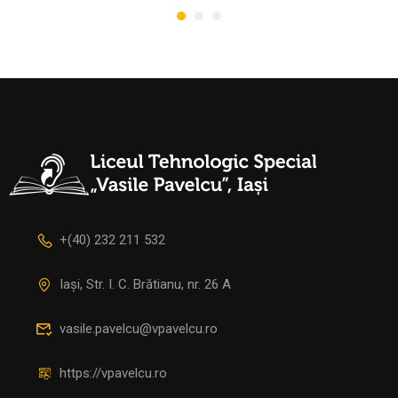
+(40) 232 211 532
Iași, Str. I. C. Brătianu, nr. 26 A
vasile.pavelcu@vpavelcu.ro
https://vpavelcu.ro