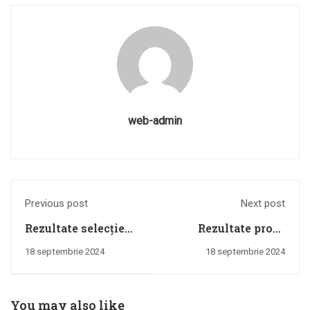
web-admin
Previous post
Next post
Rezultate selecție
Rezultate proba
dosare – Concurs de
scrisă – Concurs de
18 septembrie 2024
18 septembrie 2024
promovare pentru
promovare pentru
ocuparea postului
ocuparea postului
vacant de
vacant de
You may also like