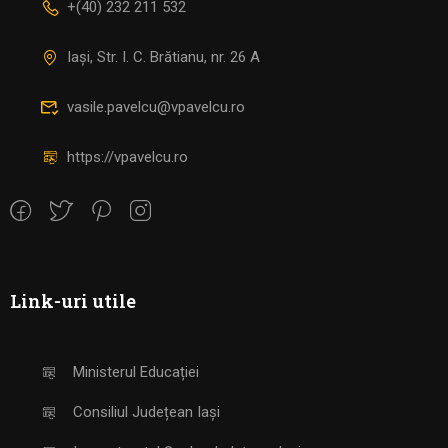
+(40) 232 211 532
Iași, Str. I. C. Brătianu, nr. 26 A
vasile.pavelcu@vpavelcu.ro
https://vpavelcu.ro
Link-uri utile
Ministerul Educației
Consiliul Județean Iași