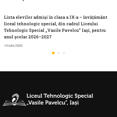
Administrator
Administrator
financiar (contabil
financiar (contabil
șef) pentru perioadă
șef) pentru perioadă
Lista elevilor admiși în clasa a IX-a – învățământ
nedeterminată
nedeterminată
liceal tehnologic special, din cadrul Liceului
Tehnologic Special „Vasile Pavelcu” Iași, pentru
anul școlar 2026–2027
14 iulie 2026