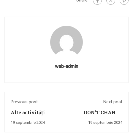
web-admin
Previous post
Next post
Alte activități
DON'T CHANGE
Proiect FINGO
THE CLIMATE;
19 septembrie 2024
19 septembrie 2024
CHANGE THE