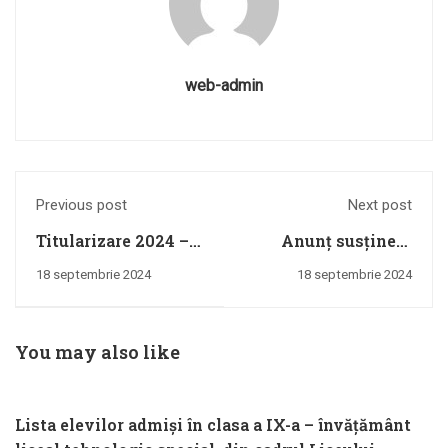
web-admin
Previous post
Next post
Titularizare 2024 –
Anunț susținere
informații
probă practică de
18 septembrie 2024
18 septembrie 2024
comunicare în
limbaj mimico
gestual- vineri,
You may also like
14.06.2024, ora 8.00
Lista elevilor admiși în clasa a IX-a – învățământ