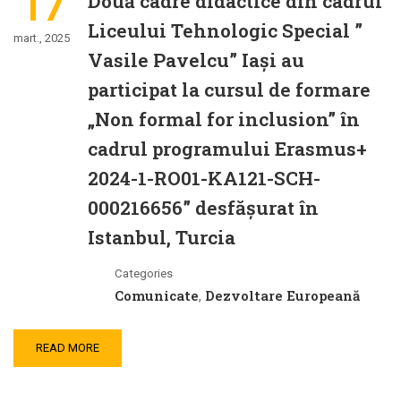
17
Două cadre didactice din cadrul
Liceului Tehnologic Special ”
mart., 2025
Vasile Pavelcu” Iași au
participat la cursul de formare
„Non formal for inclusion” în
cadrul programului Erasmus+
2024-1-RO01-KA121-SCH-
000216656” desfășurat în
Istanbul, Turcia
Categories
Comunicate
Dezvoltare Europeană
,
READ MORE