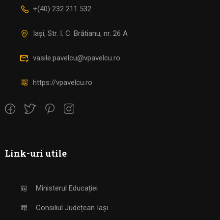
+(40) 232 211 532
Iași, Str. I. C. Brătianu, nr. 26 A
vasile.pavelcu@vpavelcu.ro
https://vpavelcu.ro
Link-uri utile
Ministerul Educației
Consiliul Județean Iași