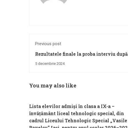
Previous post
Rezultatele finale la proba interviu după
din cadrul concursului pentru ocuparea 
5 decembrie 2024
perioadă nedeterminată de muncitor buc
You may also like
Lista elevilor admiși în clasa a IX-a –
învățământ liceal tehnologic special, din
cadrul Liceului Tehnologic Special „Vasile
Pavelcu” Iași, pentru anul școlar 2026–20