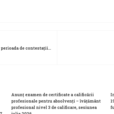
 perioada de contestații
postului vacant pe
ătărie
Anunț examen de certificate a calificării
I
profesionale pentru absolvenți – îvățământ
1
profesional nivel 3 de calificare, sesiunea
f
27
iulie 2026