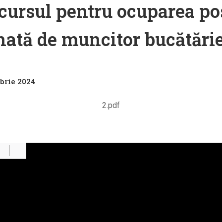
ncursul pentru ocuparea po
ată de muncitor bucătări
brie 2024
2.pdf