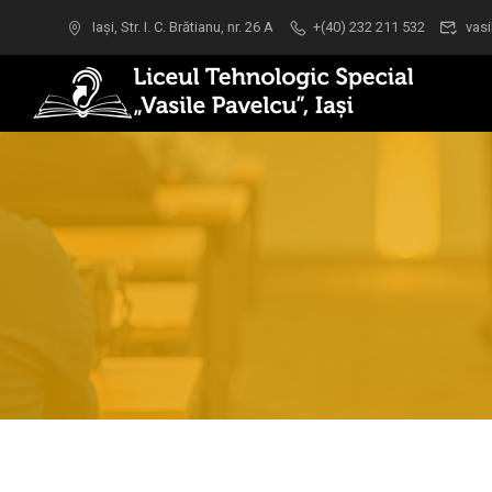
Iași, Str. I. C. Brătianu, nr. 26 A
+(40) 232 211 532
vasi