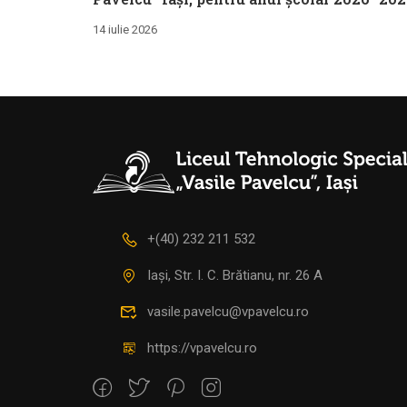
14 iulie 2026
+(40) 232 211 532
Iași, Str. I. C. Brătianu, nr. 26 A
vasile.pavelcu@vpavelcu.ro
https://vpavelcu.ro