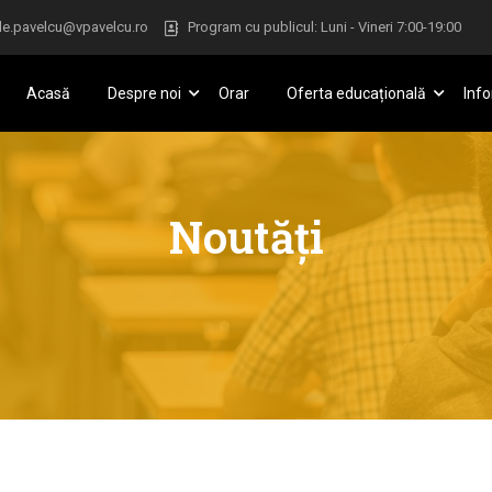
le.pavelcu@vpavelcu.ro
Program cu publicul: Luni - Vineri 7:00-19:00
Acasă
Despre noi
Orar
Oferta educațională
Info
Noutăți