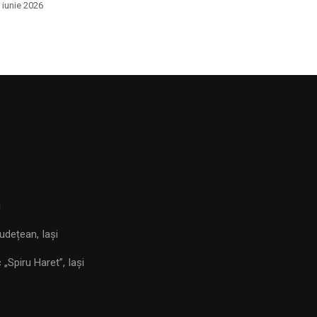
 iunie 2026
i
udețean, Iași
„Spiru Haret”, Iași