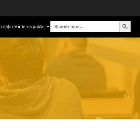
SEARCH BUTTON
Search
rmații de interes public
for: