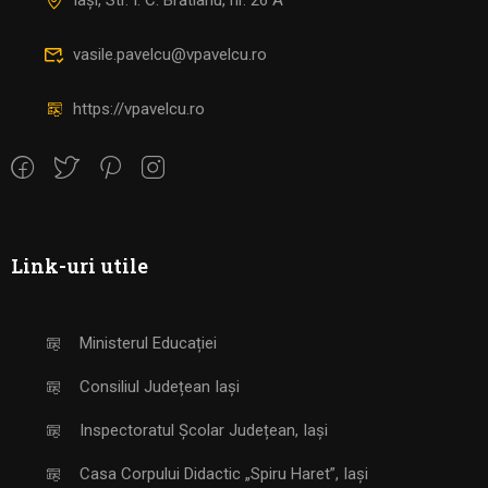
Iași, Str. I. C. Brătianu, nr. 26 A
vasile.pavelcu@vpavelcu.ro
https://vpavelcu.ro
Link-uri utile
Ministerul Educației
Consiliul Județean Iași
Inspectoratul Școlar Județean, Iași
Casa Corpului Didactic „Spiru Haret”, Iași