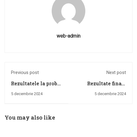
web-admin
Previous post
Next post
Rezultatele la proba
Rezultate finale
interviu din cadrul
concursul pentru
5 decembrie 2024
5 decembrie 2024
concursului pentru
ocuparea postului
ocuparea postului
vacant pe perioadă
vacant pe perioada
nedeterminată de
You may also like
nedeterminată de
muncitor bucătărie
muncitor bucătărie